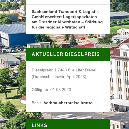
Sachsenland Transport & Logistik
GmbH erweitert Lagerkapazitäten
am Dresdner Alberthafen – Stärkung
für die regionale Wirtschaft
AKTUELLER DIESELPREIS
Dieselpreis: 1,7448 € je Liter Diesel
(Durchschnittswert April 2023)
Gültig ab: 01.05.2023
Basis:
Verbraucherpreise brutto
LINKS