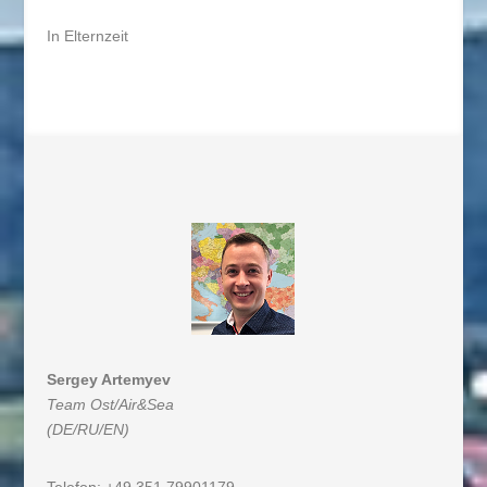
In Elternzeit
Sergey Artemyev
Team Ost/Air&Sea
(DE/RU/EN)
Telefon: +49 351 79901179