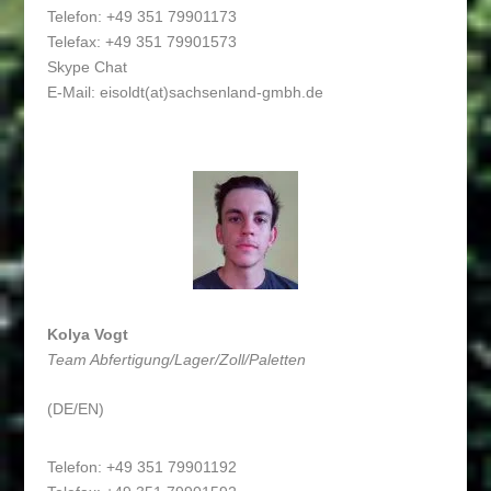
Telefon: +49 351 79901173
Telefax: +49 351 79901573
Skype Chat
E-Mail:
eisoldt(at)sachsenland-gmbh.de
Kolya Vogt
Team Abfertigung/Lager/Zoll/Paletten
(DE/EN)
Telefon: +49 351 79901192