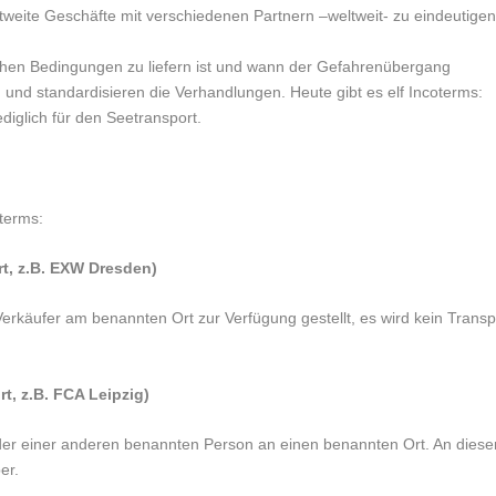
eltweite Geschäfte mit verschiedenen Partnern –weltweit- zu eindeutigen
lchen Bedingungen zu liefern ist und wann der Gefahrenübergang
 und standardisieren die Verhandlungen. Heute gibt es elf Incoterms:
ediglich für den Seetransport.
oterms:
rt, z.B. EXW Dresden)
Verkäufer am benannten Ort zur Verfügung gestellt, es wird kein Transp
rt, z.B. FCA Leipzig)
 oder einer anderen benannten Person an einen benannten Ort. An dies
er.