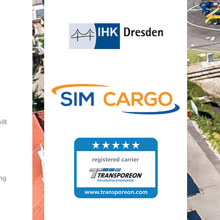
llt
ng