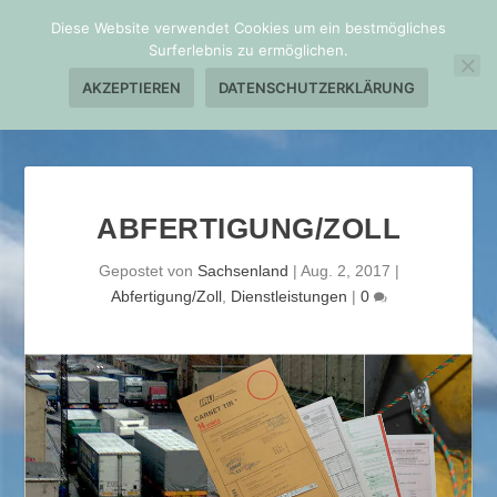
Diese Website verwendet Cookies um ein bestmögliches
Surferlebnis zu ermöglichen.
AKZEPTIEREN
DATENSCHUTZERKLÄRUNG
ABFERTIGUNG/ZOLL
Gepostet von
Sachsenland
|
Aug. 2, 2017
|
Abfertigung/Zoll
,
Dienstleistungen
|
0