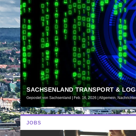
ABSCHIED MIT GROSSEM DANK UN
SACHSENLAND TRANSPORT & LOGI
Gepostet von
Gepostet von
Sachsenland
Sachsenland
|
|
Juni 1, 2026
Feb. 16, 2026
|
Allgemein
|
Allgemein
,
Nachrichten
,
Nachrichte
JOBS