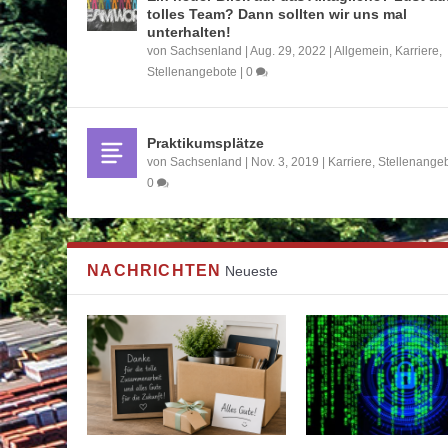
tolles Team? Dann sollten wir uns mal
unterhalten!
von
Sachsenland
|
Aug. 29, 2022
|
Allgemein
,
Karriere
,
Stellenangebote
|
0
Praktikumsplätze
von
Sachsenland
|
Nov. 3, 2019
|
Karriere
,
Stellenange
0
NACHRICHTEN
Neueste