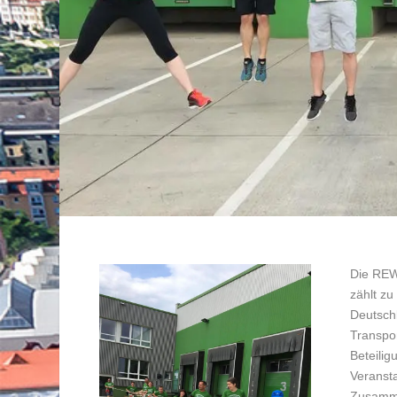
Die
REW
zählt z
Deutsch
Transpo
Beteili
Veranst
Zusamme