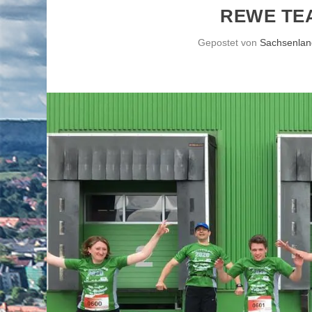
REWE TE
Gepostet von
Sachsenlan