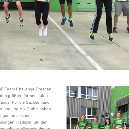
E Team Challenge Dresden
u den größten Firmenläufen
lands. Für die Sachsenland
rt und Logistik GmbH haben
gungen an solchen
altungen Tradition, um den
nhalt der Mitarbeiterinnen