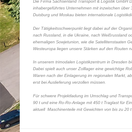
Die Firma Sachsenland Transport & Logistik GmbH Dr
inhabergeführtes Unternehmen mit inzwischen über 
Duisburg und Moskau bieten internationale Logistikd
Der Tätigkeitsschwerpunkt liegt dabei auf der Orga
nach Russland, in die Ukraine, nach Weißrussland o
ehemaligen Sowjetunion, wie die Satellitenstaaten G
Westeuropa liegen unsere Stärken auf den Routen nac
In unserem trimodalen Logistikzentrum in Dresden b
Dabei spielt auch unser Zolllager eine gewichtige Rolle
Waren nach der Einlagerung im regionalen Markt, ab
erst bei Auslieferung verzollen müssen.
Für schwere Projektladung im Umschlag und Transpor
90 t und eine Ro-Ro-Anlage mit 450 t Traglast für E
aktuell Maschinenteile mit Gewichten von bis zu 20