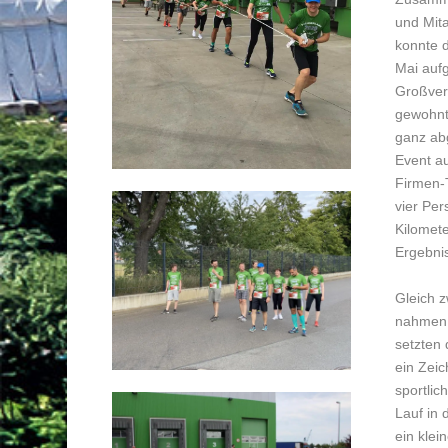
und Mita
konnte d
Mai auf
Großver
gewohnt
ganz ab
Event au
Firmen-
vier Per
Kilomet
Ergebnis
Gleich 
nahmen 
setzten 
ein Zeic
sportli
Lauf in 
ein klei