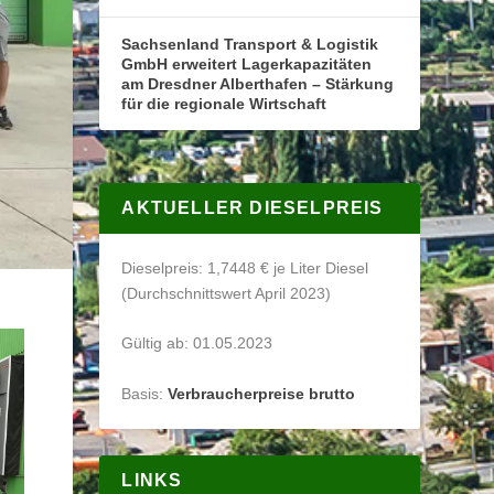
Sachsenland Transport & Logistik
GmbH erweitert Lagerkapazitäten
am Dresdner Alberthafen – Stärkung
für die regionale Wirtschaft
AKTUELLER DIESELPREIS
Dieselpreis: 1,7448 € je Liter Diesel
(Durchschnittswert April 2023)
Gültig ab: 01.05.2023
Basis:
Verbraucherpreise brutto
LINKS