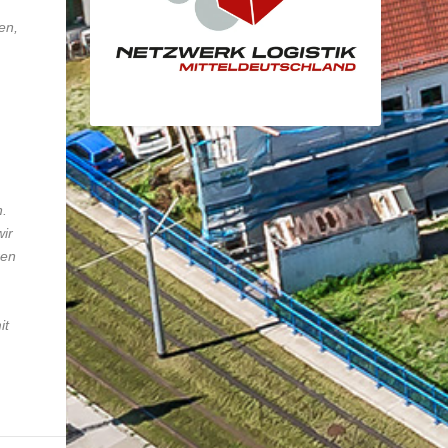
en,
n.
wir
ren
it