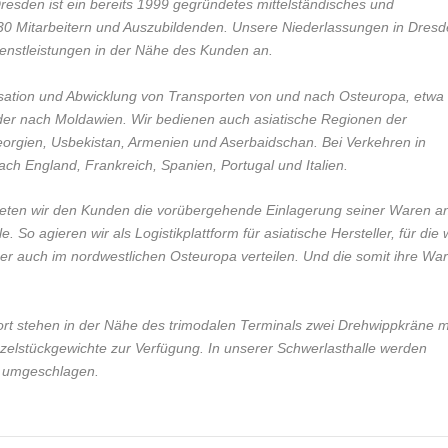
esden ist ein bereits 1999 gegründetes mittelständisches und
30 Mitarbeitern und Auszubildenden. Unsere Niederlassungen in Dresd
ienstleistungen in der Nähe des Kunden an.
nisation und Abwicklung von Transporten von und nach Osteuropa, etwa
der nach Moldawien. Wir bedienen auch asiatische Regionen der
eorgien, Usbekistan, Armenien und Aserbaidschan. Bei Verkehren in
h England, Frankreich, Spanien, Portugal und Italien.
ieten wir den Kunden die vorübergehende Einlagerung seiner Waren a
. So agieren wir als Logistikplattform für asiatische Hersteller, für die 
er auch im nordwestlichen Osteuropa verteilen. Und die somit ihre Wa
t stehen in der Nähe des trimodalen Terminals zwei Drehwippkräne m
inzelstückgewichte zur Verfügung. In unserer Schwerlasthalle werden
 t umgeschlagen.