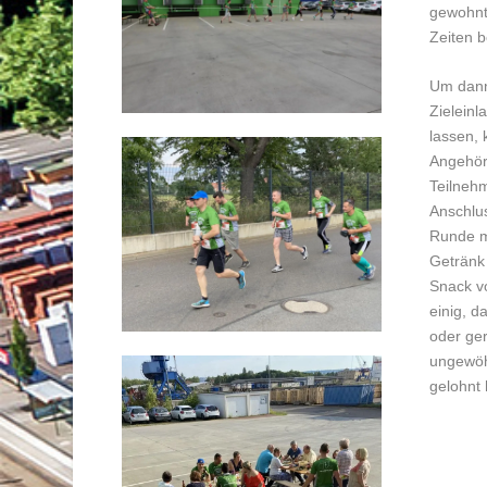
gewohnte
Zeiten b
Um dann
Zielein
lassen,
Angehöri
Teilneh
Anschlus
Runde m
Getränk
Snack vo
einig, d
oder ge
ungewöh
gelohnt 