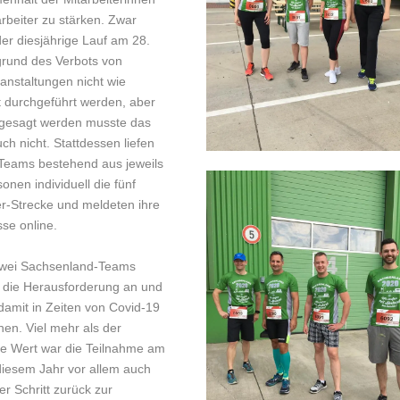
rbeiter zu stärken. Zwar
er diesjährige Lauf am 28.
grund des Verbots von
anstaltungen nicht wie
 durchgeführt werden, aber
gesagt werden musste das
ch nicht. Stattdessen liefen
Teams bestehend aus jeweils
sonen individuell die fünf
er-Strecke und meldeten ihre
se online.
zwei Sachsenland-Teams
die Herausforderung an und
damit in Zeiten von Covid-19
hen. Viel mehr als der
che Wert war die Teilnahme am
diesem Jahr vor allem auch
ner Schritt zurück zur