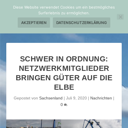
Diese Website verwendet Cookies um ein bestmögliches
Surferlebnis zu ermöglichen.
AKZEPTIEREN
DATENSCHUTZERKLÄRUNG
SCHWER IN ORDNUNG:
NETZWERKMITGLIEDER
BRINGEN GÜTER AUF DIE
ELBE
Gepostet von
Sachsenland
|
Juli 9, 2020
|
Nachrichten
|
0