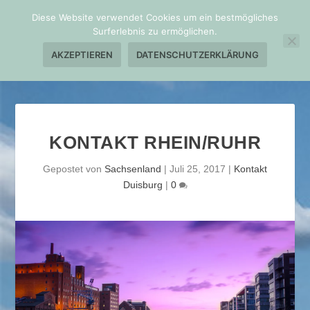
Diese Website verwendet Cookies um ein bestmögliches
Surferlebnis zu ermöglichen.
AKZEPTIEREN
DATENSCHUTZERKLÄRUNG
KONTAKT RHEIN/RUHR
Gepostet von
Sachsenland
|
Juli 25, 2017
|
Kontakt
Duisburg
|
0