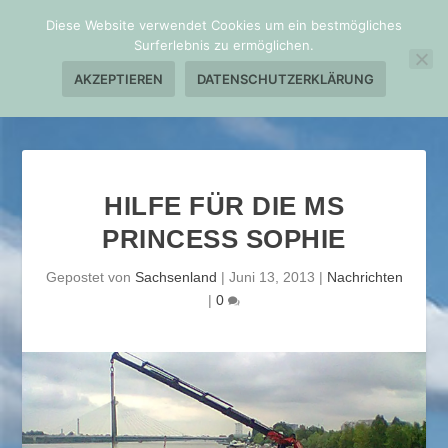
Diese Website verwendet Cookies um ein bestmögliches
Surferlebnis zu ermöglichen.
AKZEPTIEREN
DATENSCHUTZERKLÄRUNG
HILFE FÜR DIE MS
PRINCESS SOPHIE
Gepostet von
Sachsenland
|
Juni 13, 2013
|
Nachrichten
|
0