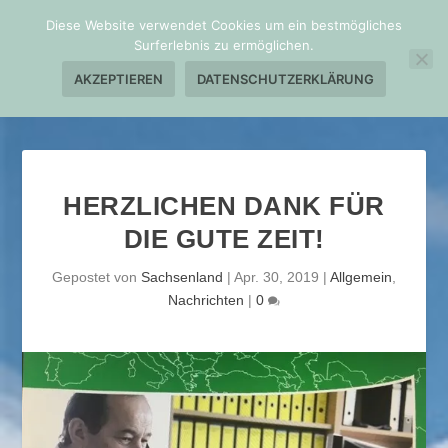
Diese Website verwendet Cookies um ein bestmögliches
Surferlebnis zu ermöglichen.
AKZEPTIEREN
DATENSCHUTZERKLÄRUNG
HERZLICHEN DANK FÜR
DIE GUTE ZEIT!
Gepostet von
Sachsenland
|
Apr. 30, 2019
|
Allgemein
,
Nachrichten
|
0