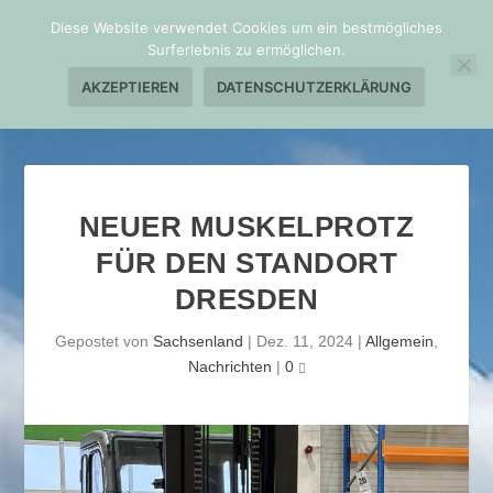
Diese Website verwendet Cookies um ein bestmögliches
Surferlebnis zu ermöglichen.
AKZEPTIEREN
DATENSCHUTZERKLÄRUNG
NEUER MUSKELPROTZ
FÜR DEN STANDORT
DRESDEN
Gepostet von
Sachsenland
|
Dez. 11, 2024
|
Allgemein
,
Nachrichten
|
0