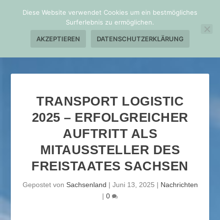
Diese Website verwendet Cookies um ein bestmögliches
Surferlebnis zu ermöglichen.
AKZEPTIEREN
DATENSCHUTZERKLÄRUNG
TRANSPORT LOGISTIC
2025 – ERFOLGREICHER
AUFTRITT ALS
MITAUSSTELLER DES
FREISTAATES SACHSEN
Gepostet von
Sachsenland
|
Juni 13, 2025
|
Nachrichten
|
0