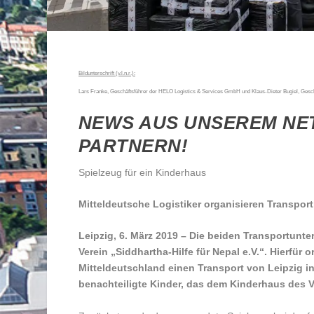
Bildunterschrift (v.l.n.r.):
Lars Franke, Geschäftsführer der HELO Logistics & Services GmbH und Klaus-Dieter Bugiel, Gesc
NEWS AUS UNSEREM NE
PARTNERN!
Spielzeug für ein Kinderhaus
Mitteldeutsche Logistiker organisieren Transpor
Leipzig, 6. März 2019 – Die beiden Transportu
Verein „Siddhartha-Hilfe für Nepal e.V.“. Hierfür 
Mitteldeutschland einen Transport von Leipzig ins
benachteiligte Kinder, das dem Kinderhaus des 