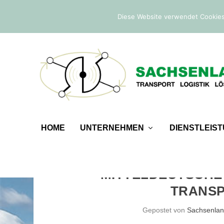
IM TREND:
Befreiung von der Sicherheitsleistung
Diese Website verwendet Cookies
HOME
UNTERNEHMEN
DIENSTLEIS
MITTELDEUTSCHE
TRANSP
Gepostet von
Sachsenla