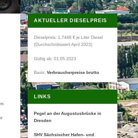
AKTUELLER DIESELPREIS
Dieselpreis: 1,7448 € je Liter Diesel
(Durchschnittswert April 2023)
Gültig ab: 01.05.2023
Basis:
Verbraucherpreise brutto
LINKS
en
Pegel an der Augustusbrücke in
ür
Dresden
SHV Sächsischer Hafen- und