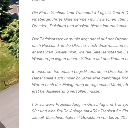
Die Firma Sachsenland Transport & Logistik GmbH Dr
inhabergeführtes Unternehmen mit inzwischen über 3
Dresden, Duisburg und Moskau bieten internationale 
Der Tätigkeitsschwerpunkt liegt dabei auf der Orga
nach Russland, in die Ukraine, nach Weißrussland o
ehemaligen Sowjetunion, wie die Satellitenstaaten G
Westeuropa liegen unsere Stärken auf den Routen nac
In unserem trimodalen Logistikzentrum in Dresden b
Dabei spielt auch unser Zolllager eine gewichtige Rolle
Waren nach der Einlagerung im regionalen Markt, ab
erst bei Auslieferung verzollen müssen.
Für schwere Projektladung im Umschlag und Transpor
90 t und eine Ro-Ro-Anlage mit 450 t Traglast für E
aktuell Maschinenteile mit Gewichten von bis zu 20