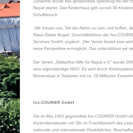
Zunächst wurde das gespendete Spielzeug bei der f
Nepal startet. Das Kinderhaus gibt zurzeit 30 Kinde
Schulbesuch.
„Wir freuen uns, Teil der Aktion zu sein und hoffen,
Klaus-Dieter Bugiel, Geschäftsführer der fox-COURI
Services GmbH, ergänzt: „Der Verein leistet eine wic
neue Perspektive ermöglicht. Das unterstützen wir se
Der Verein „Siddartha-Hilfe für Nepal e.V.“ wurde 20
eine eigenständige NGO. Es wird durch Kinderpatensc
Binnenstaat in Südasien mit ca. 29 Millionen Einwoh
fox-COURIER GmbH
Die im Mai 1993 gegründete fox-COURIER GmbH ist e
Kurierdienstleister mit Sitz im Frachtbereich des Lei
nationale und internationale Direktfahrten, Beschaffu