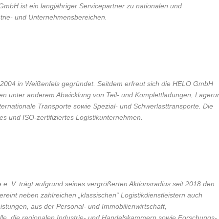
GmbH ist ein langjähriger Servicepartner zu nationalen und
strie- und Unternehmensbereichen.
2004 in Weißenfels gegründet. Seitdem erfreut sich die HELO GmbH
ren unter anderem Abwicklung von Teil- und Komplettladungen, Lageru
ternationale Transporte sowie Spezial- und Schwerlasttransporte. Die
s und ISO-zertifiziertes Logistikunternehmen.
e. V. trägt aufgrund seines vergrößerten Aktionsradius seit 2018 den
reint neben zahlreichen „klassischen“ Logistikdienstleistern auch
stungen, aus der Personal- und Immobilienwirtschaft,
alle, die regionalen Industrie- und Handelskammern sowie Forschungs-