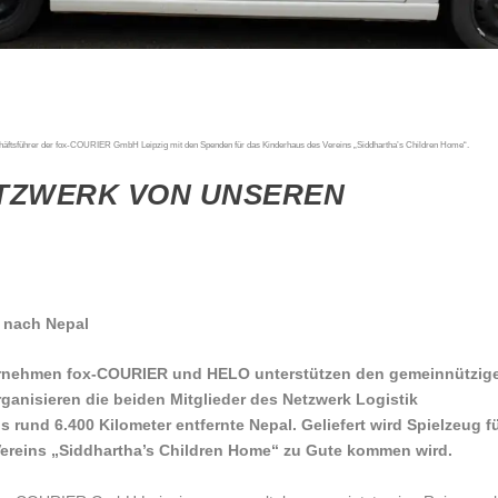
häftsführer der fox-COURIER GmbH Leipzig mit den Spenden für das Kinderhaus des Vereins „Siddhartha’s Children Home“.
TZWERK VON UNSEREN
t nach Nepal
nternehmen fox-COURIER und HELO unterstützen den gemeinnützig
organisieren die beiden Mitglieder des Netzwerk Logistik
 rund 6.400 Kilometer entfernte Nepal. Geliefert wird Spielzeug f
Vereins „Siddhartha’s Children Home“ zu Gute kommen wird.