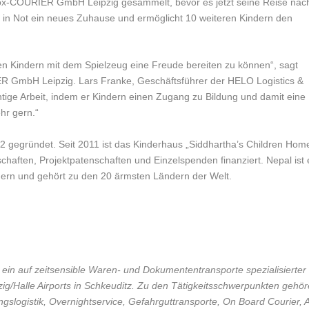
ox-COURIER GmbH Leipzig gesammelt, bevor es jetzt seine Reise nac
rn in Not ein neues Zuhause und ermöglicht 10 weiteren Kindern den
 den Kindern mit dem Spielzeug eine Freude bereiten zu können“, sagt
ER GmbH Leipzig. Lars Franke, Geschäftsführer der HELO Logistics &
htige Arbeit, indem er Kindern einen Zugang zu Bildung und damit eine
hr gern.“
02 gegründet. Seit 2011 ist das Kinderhaus „Siddhartha’s Children Hom
haften, Projektpatenschaften und Einzelspenden finanziert. Nepal ist 
nern und gehört zu den 20 ärmsten Ländern der Welt.
in auf zeitsensible Waren- und Dokumententransporte spezialisierter
pzig/Halle Airports in Schkeuditz. Zu den Tätigkeitsschwerpunkten gehö
ngslogistik, Overnightservice, Gefahrguttransporte, On Board Courier, A