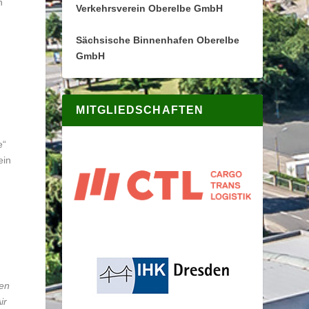
h
Verkehrsverein Oberelbe GmbH
Sächsische Binnenhafen Oberelbe
GmbH
MITGLIEDSCHAFTEN
e“
ein
ren
ir