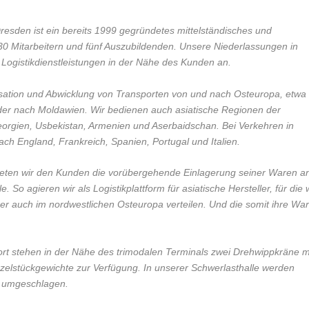
esden ist ein bereits 1999 gegründetes mittelständisches und
0 Mitarbeitern und fünf Auszubildenden. Unsere Niederlassungen in
Logistikdienstleistungen in der Nähe des Kunden an.
nisation und Abwicklung von Transporten von und nach Osteuropa, etwa
der nach Moldawien. Wir bedienen auch asiatische Regionen der
eorgien, Usbekistan, Armenien und Aserbaidschan. Bei Verkehren in
h England, Frankreich, Spanien, Portugal und Italien.
ieten wir den Kunden die vorübergehende Einlagerung seiner Waren a
. So agieren wir als Logistikplattform für asiatische Hersteller, für die 
er auch im nordwestlichen Osteuropa verteilen. Und die somit ihre Wa
t stehen in der Nähe des trimodalen Terminals zwei Drehwippkräne m
inzelstückgewichte zur Verfügung. In unserer Schwerlasthalle werden
 t umgeschlagen.