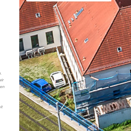
n.
wir
ren
it