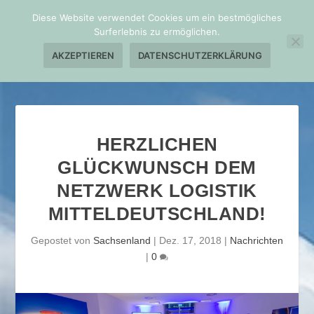
Diese Website verwendet Cookies um ein bestmögliches
Surferlebnis zu ermöglichen.
AKZEPTIEREN
DATENSCHUTZERKLÄRUNG
HERZLICHEN
GLÜCKWUNSCH DEM
NETZWERK LOGISTIK
MITTELDEUTSCHLAND!
Gepostet von
Sachsenland
|
Dez. 17, 2018
|
Nachrichten
|
0