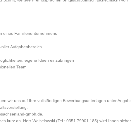
 Schrift; weitere Fremdsprachen (englisch/polnisch/tschechisch) von
gen eines Familienunternehmens
voller Aufgabenbereich
öglichkeiten, eigene Ideen einzubringen
sionellen Team
uen wir uns auf Ihre vollständigen Bewerbungsunterlagen unter Angab
altsvorstellung.
at)sachsenland-gmbh.de.
h kurz an. Herr Weiselowski (Tel.: 0351 79901 185) wird Ihnen sicher