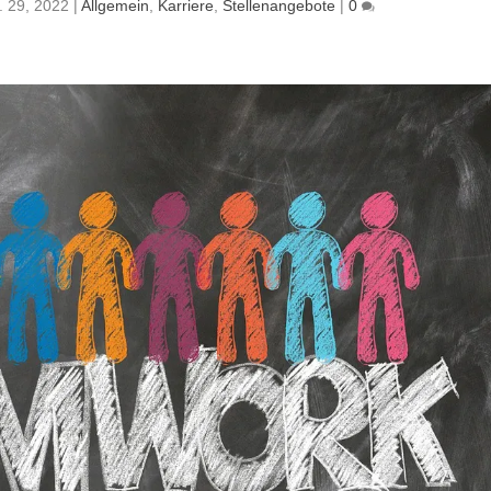
. 29, 2022
|
Allgemein
,
Karriere
,
Stellenangebote
|
0