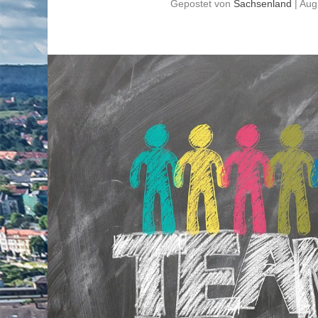
Gepostet von
Sachsenland
|
Aug