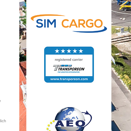
e
lich