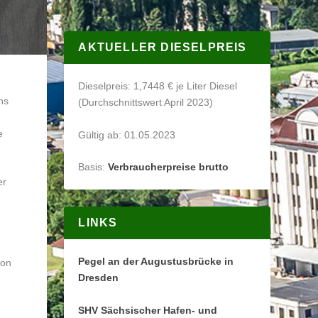
AKTUELLER DIESELPREIS
Dieselpreis: 1,7448 € je Liter Diesel
ns
(Durchschnittswert April 2023)
e
Gültig ab: 01.05.2023
Basis:
Verbraucherpreise brutto
er
LINKS
Pegel an der Augustusbrücke in
ion
Dresden
SHV Sächsischer Hafen- und