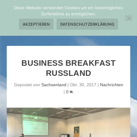
Diese Website verwendet Cookies um ein bestmögliches
Surferlebnis zu ermöglichen.
AKZEPTIEREN
DATENSCHUTZERKLÄRUNG
BUSINESS BREAKFAST
RUSSLAND
Gepostet von
Sachsenland
|
Okt. 30, 2017
|
Nachrichten
|
0