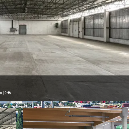
en
|
0