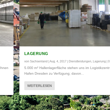
LAGERUNG
von
Sachsenland
|
Aug. 4, 2017
|
Dienstleistungen
,
Lagerung
|
Ihnen
5.000 m² Hallenlagerfläche stehen uns im Logistikzent
Hafen Dresden zu Verfügung; davon...
WEITERLESEN
rung
|
0