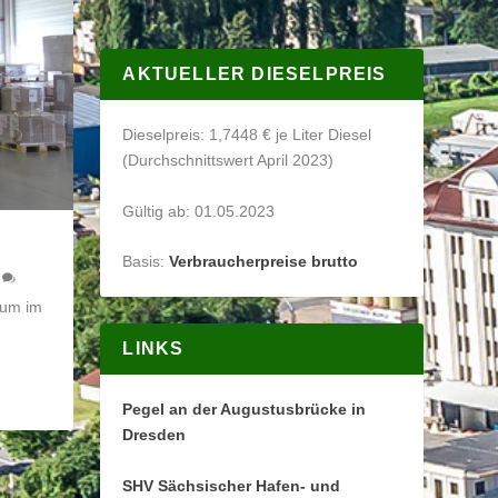
AKTUELLER DIESELPREIS
Dieselpreis: 1,7448 € je Liter Diesel
(Durchschnittswert April 2023)
Gültig ab: 01.05.2023
Basis:
Verbraucherpreise brutto
0
rum im
LINKS
Pegel an der Augustusbrücke in
Dresden
SHV Sächsischer Hafen- und