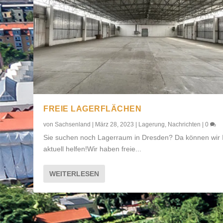
FREIE LAGERFLÄCHEN
von
Sachsenland
|
März 28, 2023
|
Lagerung
,
Nachrichten
|
0
Sie suchen noch Lagerraum in Dresden? Da können wir 
aktuell helfen!Wir haben freie...
WEITERLESEN
LAGERUNG
Gepostet von
Sachsenland
|
Aug. 4, 2017
|
Dienstleistungen
,
Lage