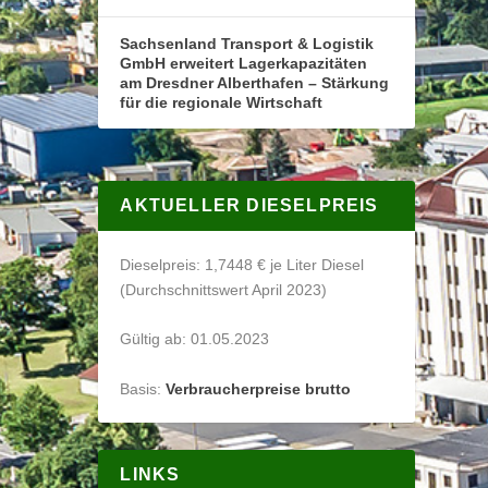
Sachsenland Transport & Logistik
GmbH erweitert Lagerkapazitäten
am Dresdner Alberthafen – Stärkung
für die regionale Wirtschaft
AKTUELLER DIESELPREIS
Dieselpreis: 1,7448 € je Liter Diesel
(Durchschnittswert April 2023)
Gültig ab: 01.05.2023
Basis:
Verbraucherpreise brutto
LINKS