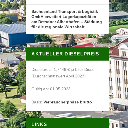
Sachsenland Transport & Logistik
GmbH erweitert Lagerkapazitäten
am Dresdner Alberthafen – Stärkung
für die regionale Wirtschaft
AKTUELLER DIESELPREIS
Dieselpreis: 1,7448 € je Liter Diesel
(Durchschnittswert April 2023)
Gültig ab: 01.05.2023
Basis:
Verbraucherpreise brutto
LINKS