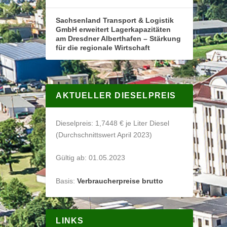
Sachsenland Transport & Logistik
GmbH erweitert Lagerkapazitäten
am Dresdner Alberthafen – Stärkung
für die regionale Wirtschaft
AKTUELLER DIESELPREIS
Dieselpreis: 1,7448 € je Liter Diesel
(Durchschnittswert April 2023)
Gültig ab: 01.05.2023
Basis:
Verbraucherpreise brutto
LINKS