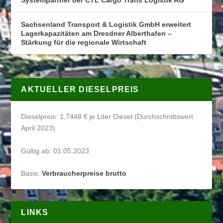
Systempartner der CTL Cargo Trans Logistik AG
Sachsenland Transport & Logistik GmbH erweitert
Lagerkapazitäten am Dresdner Alberthafen –
Stärkung für die regionale Wirtschaft
AKTUELLER DIESELPREIS
Dieselpreis: 1,7448 € je Liter Diesel (Durchschnittswert
April 2023)
Gültig ab: 01.05.2023
Basis:
Verbraucherpreise brutto
LINKS