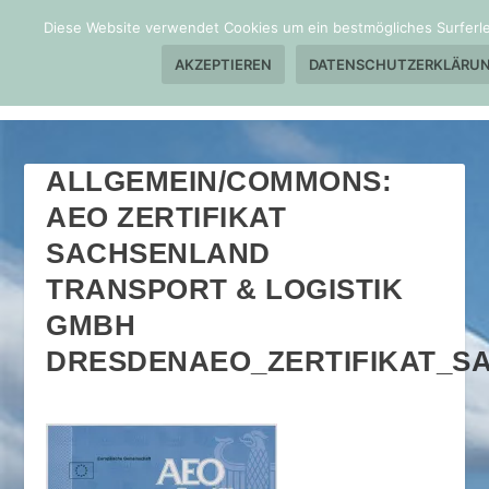
Diese Website verwendet Cookies um ein bestmögliches Surferle
AKZEPTIEREN
DATENSCHUTZERKLÄRU
ALLGEMEIN/COMMONS:
AEO ZERTIFIKAT
SACHSENLAND
TRANSPORT & LOGISTIK
GMBH
DRESDENAEO_ZERTIFIKAT_S