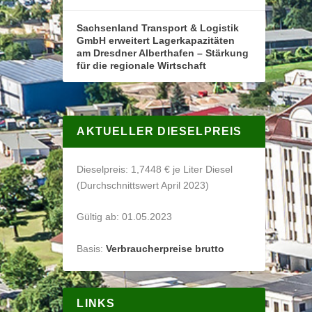
Sachsenland Transport & Logistik
GmbH erweitert Lagerkapazitäten
am Dresdner Alberthafen – Stärkung
für die regionale Wirtschaft
AKTUELLER DIESELPREIS
Dieselpreis: 1,7448 € je Liter Diesel
(Durchschnittswert April 2023)
Gültig ab: 01.05.2023
Basis:
Verbraucherpreise brutto
LINKS