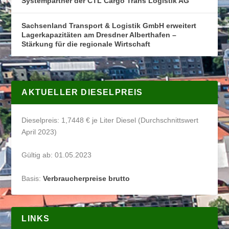
Systempartner der CTL Cargo Trans Logistik AG
Sachsenland Transport & Logistik GmbH erweitert
Lagerkapazitäten am Dresdner Alberthafen –
Stärkung für die regionale Wirtschaft
AKTUELLER DIESELPREIS
Dieselpreis: 1,7448 € je Liter Diesel (Durchschnittswert
April 2023)
Gültig ab: 01.05.2023
Basis:
Verbraucherpreise brutto
LINKS