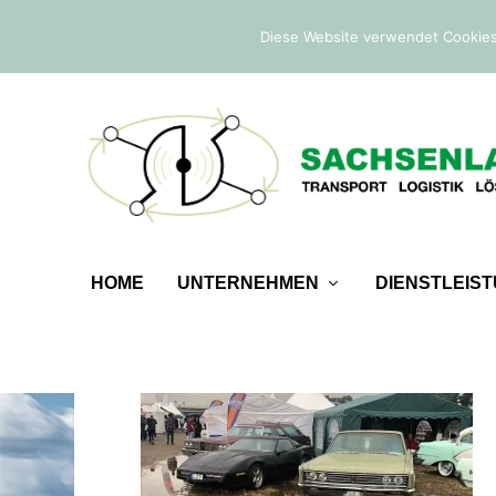
IM TREND:
Befreiung von der Sicherheitsleistung
Diese Website verwendet Cookies
HOME
UNTERNEHMEN
DIENSTLEIS
IMG_0308