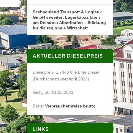
Sachsenland Transport & Logistik
GmbH erweitert Lagerkapazitäten
am Dresdner Alberthafen – Stärkung
für die regionale Wirtschaft
AKTUELLER DIESELPREIS
Dieselpreis: 1,7448 € je Liter Diesel
(Durchschnittswert April 2023)
Gültig ab: 01.05.2023
Basis:
Verbraucherpreise brutto
LINKS