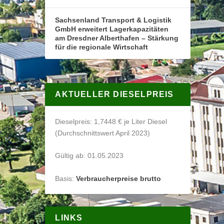
Sachsenland Transport & Logistik
GmbH erweitert Lagerkapazitäten
am Dresdner Alberthafen – Stärkung
für die regionale Wirtschaft
AKTUELLER DIESELPREIS
Dieselpreis: 1,7448 € je Liter Diesel
(Durchschnittswert April 2023)
Gültig ab: 01.05.2023
Basis:
Verbraucherpreise brutto
LINKS