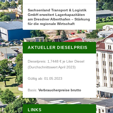
Sachsenland Transport & Logistik
GmbH erweitert Lagerkapazitäten
am Dresdner Alberthafen – Stärkung
für die regionale Wirtschaft
AKTUELLER DIESELPREIS
Dieselpreis: 1,7448 € je Liter Diesel
(Durchschnittswert April 2023)
Gültig ab: 01.05.2023
Basis:
Verbraucherpreise brutto
LINKS