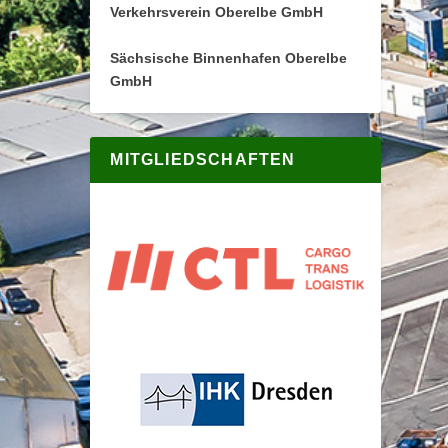
Verkehrsverein Oberelbe GmbH
Sächsische Binnenhafen Oberelbe
GmbH
MITGLIEDSCHAFTEN