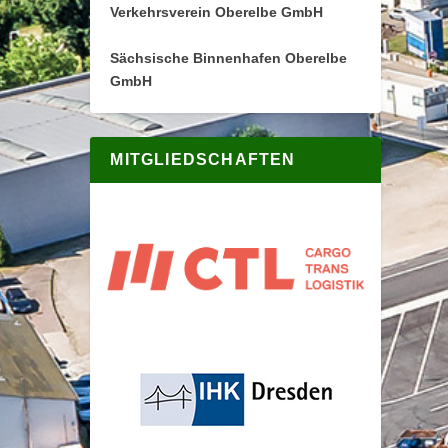
Verkehrsverein Oberelbe GmbH
Sächsische Binnenhafen Oberelbe
GmbH
MITGLIEDSCHAFTEN