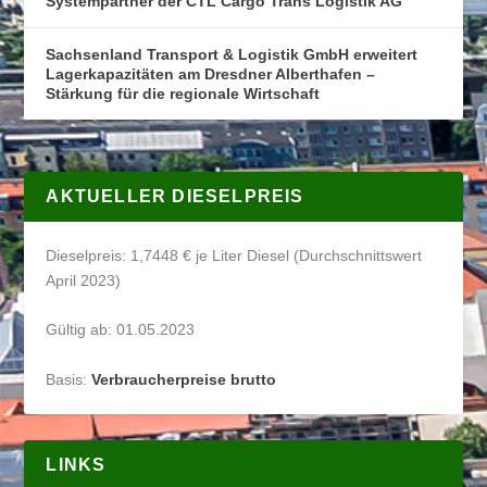
Systempartner der CTL Cargo Trans Logistik AG
Sachsenland Transport & Logistik GmbH erweitert
Lagerkapazitäten am Dresdner Alberthafen –
Stärkung für die regionale Wirtschaft
AKTUELLER DIESELPREIS
Dieselpreis: 1,7448 € je Liter Diesel (Durchschnittswert
April 2023)
Gültig ab: 01.05.2023
Basis:
Verbraucherpreise brutto
LINKS